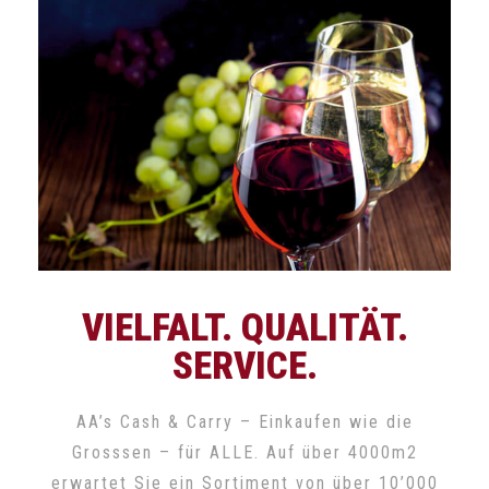
VIELFALT. QUALITÄT.
SERVICE.
AA’s Cash & Carry – Einkaufen wie die
Grosssen – für ALLE. Auf über 4000m2
erwartet Sie ein Sortiment von über 10’000